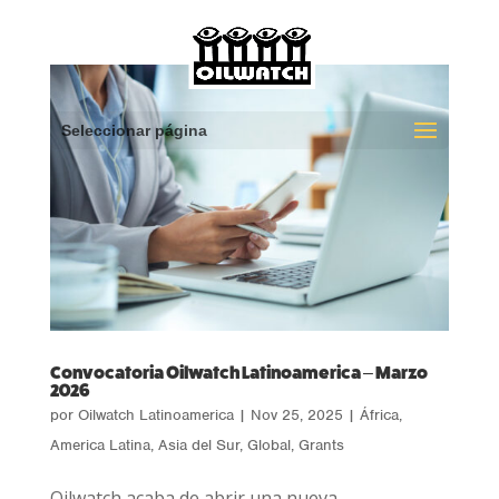
Seleccionar página
Convocatoria Oilwatch Latinoamerica – Marzo
2026
por
Oilwatch Latinoamerica
|
Nov 25, 2025
|
África
,
America Latina
,
Asia del Sur
,
Global
,
Grants
Oilwatch acaba de abrir una nueva