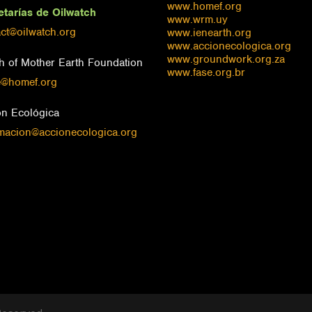
www.homef.org
etarías de Oilwatch
www.wrm.uy
ct@oilwatch.org
www.ienearth.org
www.accionecologica.org
www.groundwork.org.za
h of Mother Earth Foundation
www.fase.org.br
@homef.org
ón Ecológica
rmacion@accionecologica.org