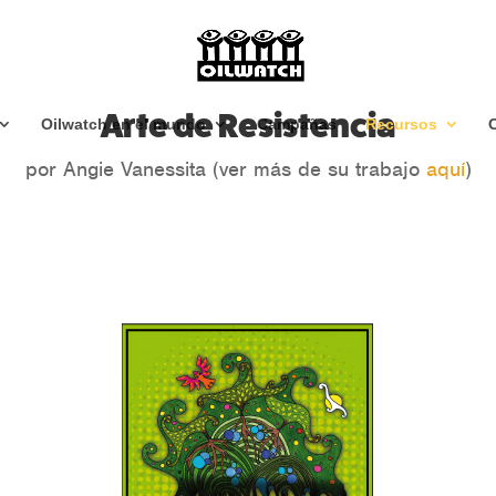
Arte de Resistencia
Oilwatch en el mundo
Campañas
Recursos
por Angie Vanessita (ver más de su trabajo
aquí
)