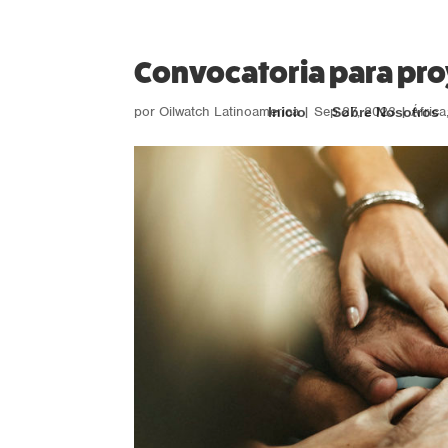
Convocatoria para pro
por
Oilwatch Latinoamerica
|
Sep 27, 2023
|
África
Inicio
Sobre Nosotros