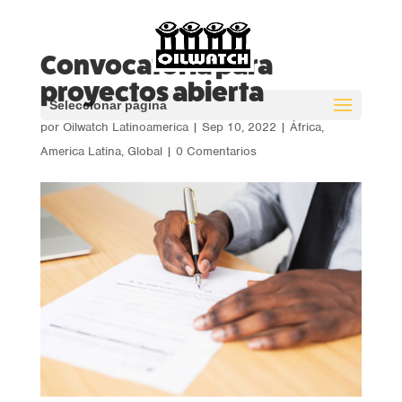
Convocatoria para
proyectos abierta
Seleccionar página
por
Oilwatch Latinoamerica
|
Sep 10, 2022
|
África
,
America Latina
,
Global
|
0 Comentarios