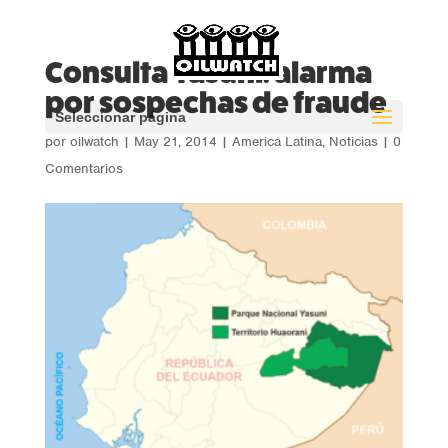
Consulta Yasuní: alarma
por sospechas de fraude
Seleccionar página
por
oilwatch
|
May 21, 2014
|
America Latina
,
Noticias
|
0
Comentarios