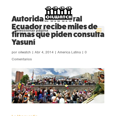
Autoridad electoral
Ecuador recibe miles de
Seleccionar página
firmas que piden consulta
Yasuní
por
oilwatch
|
Abr 4, 2014
|
America Latina
|
0
Comentarios