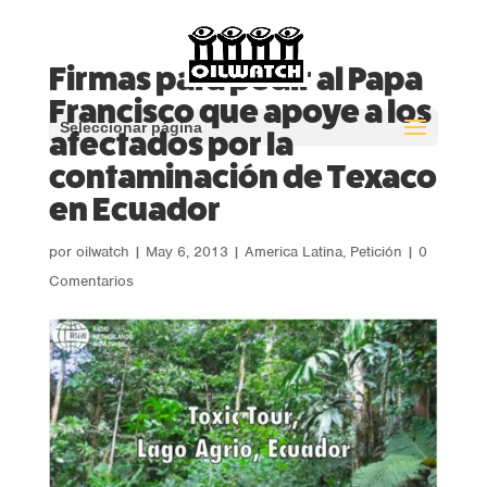
Firmas para pedir al Papa
Francisco que apoye a los
Seleccionar página
afectados por la
contaminación de Texaco
en Ecuador
por
oilwatch
|
May 6, 2013
|
America Latina
,
Petición
|
0
Comentarios