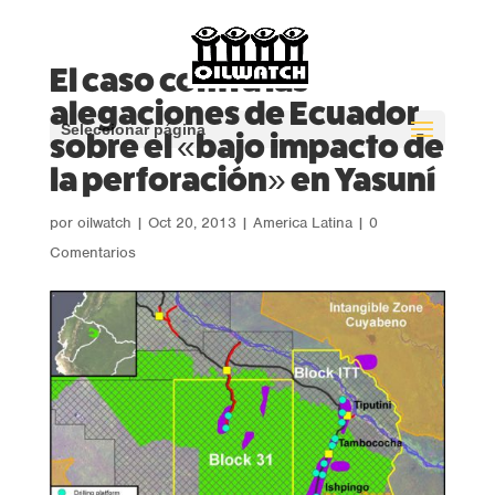
El caso contra las
alegaciones de Ecuador
Seleccionar página
sobre el «bajo impacto de
la perforación» en Yasuní
por
oilwatch
|
Oct 20, 2013
|
America Latina
|
0
Comentarios