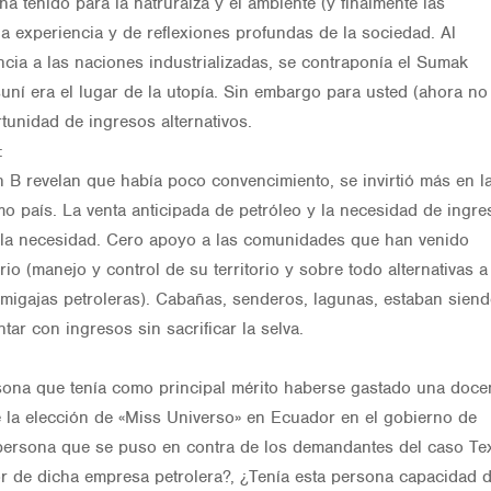
ha tenido para la natruralza y el ambiente (y finalmente las
a experiencia y de reflexiones profundas de la sociedad. Al
encia a las naciones industrializadas, se contraponía el Sumak
uní era el lugar de la utopía. Sin embargo para usted (ahora no
tunidad de ingresos alternativos.
:
an B revelan que había poco convencimiento, se invirtió más en l
 país. La venta anticipada de petróleo y la necesidad de ingre
e la necesidad. Cero apoyo a las comunidades que han venido
io (manejo y control de su territorio y sobre todo alternativas a
migajas petroleras). Cabañas, senderos, lagunas, estaban sien
ar con ingresos sin sacrificar la selva.
ersona que tenía como principal mérito haberse gastado una doc
e la elección de «Miss Universo» en Ecuador en el gobierno de
 persona que se puso en contra de los demandantes del caso Te
or de dicha empresa petrolera?, ¿Tenía esta persona capacidad 