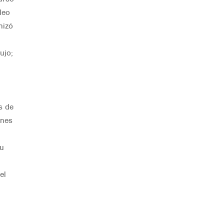
leo
nizó
ujo;
s de
ones
su
el