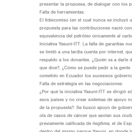
presentar la propuesa, de dialogar con los 
Falta de herramientas:
El fideicomiso (en el cual nunca se incluyó 
propuesta para las contribuciones nació con d
equivalencia del petróleo únicamente al carb
Iniciativa Yasuní-ITT. La falta de garantías 
se limitó a una tardía cuenta por internet, 
respaldo a los donantes. ¿Quién va a darle d
que dice?, ¿Cómo se puede pedir a la gente 
cometido en Ecuador los sucesivos gobiern
Falta de estrategía en las negociaciones:
¿Por qué la iniciativa Yasuní-ITT se dirigió 
esos países y no crear sistemas de apoyo no
de la propuesta?. Se buscó apoyo de gobierno
ola de casos de cáncer que asolan sus ciu
previamente calificada de ilegítima; el de 
dentro del mismo parque Yasuní, en donde l