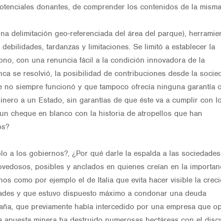
potenciales donantes, de comprender los contenidos de la misma
una delimitación geo-referenciada del área del parque), herramie
ebilidades, tardanzas y limitaciones. Se limitó a establecer la
ono, con una renuncia fácil a la condición innovadora de la
nunca se resolvió, la posibilidad de contribuciones desde la socie
que no siempre funcionó y que tampoco ofrecía ninguna garantía 
inero a un Estado, sin garantías de que éste va a cumplir con l
un cheque en blanco con la historia de atropellos que han
os?
sólo a los gobiernos?, ¿Por qué darle la espalda a las sociedade
vedosos, posibles y anclados en quienes creían en la importan
s como por ejemplo el de Italia que evita hacer visible la creci
dades y que estuvo dispuesto máximo a condonar una deuda
España, que previamente había intercedido por una empresa que o
a apuesta minera ha destruido numerosas hectáreas con el disc