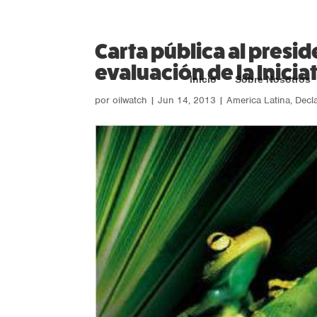
Carta pública al presid
evaluación de la Inicia
Inicio
Sobre Nosotros
por
oilwatch
|
Jun 14, 2013
|
America Latina
,
Decl