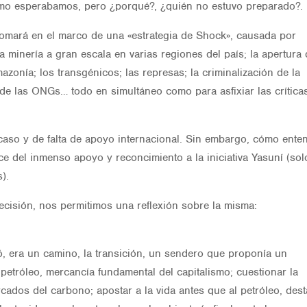
como esperabamos, pero ¿porqué?, ¿quién no estuvo preparado?.
tomará en el marco de una «estrategia de Shock», causada por
a minería a gran escala en varias regiones del país; la apertura
mazonía; los transgénicos; las represas; la criminalización de la
o de las ONGs… todo en simultáneo como para asfixiar las crítica
aso y de falta de apoyo internacional. Sin embargo, cómo ente
e del inmenso apoyo y reconcimiento a la iniciativa Yasuní (sol
).
ecisión, nos permitimos una reflexión sobre la misma:
ó, era un camino, la transición, un sendero que proponía un
 petróleo, mercancía fundamental del capitalismo; cuestionar la
rcados del carbono; apostar a la vida antes que al petróleo, des