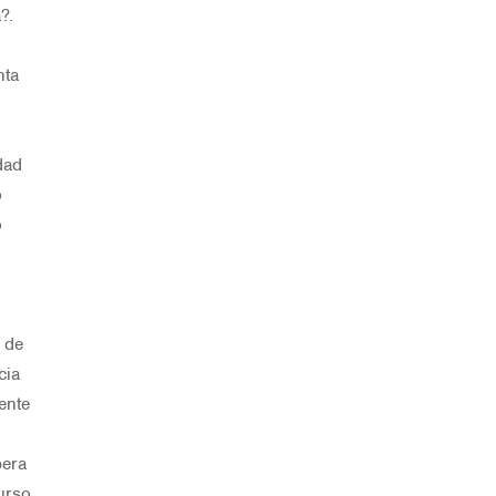
?.
nta
dad
o
o
s de
cia
ente
pera
urso