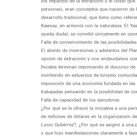
los impactos de la extracción y el costo que 
personas), eran conceptos que nacieron de l
desarrollo tradicional, que tiene como refer
Kawsay, en armonía con la naturaleza. El Yas
queda duda), se convitió únicamente en opor
Falta de convencimiento de las posibilidades
El aliento de inversiones y adelantos del Pl
opción de extracción y nos endeudamos como
fiscales terminan imponiendo el discurso d
invirtiendo en esfuerzos de turismo comunitar
imposición de una economía fundada en las 
trabajadas pensando en la posibilidad de cont
Falta de capacidad de los ejecutores:
¿Por qué se le ofreció la iniciativa a una p
de millones de dólares en la organización d
Lucio Gutiérrez?, ¿Por qué se asignó a una
y que hizo manifestaciones claramente a fav