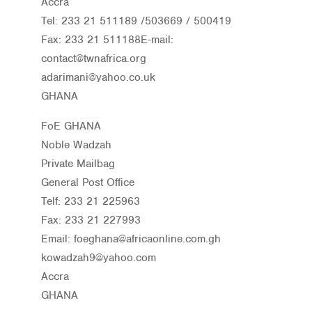
Accra
Tel: 233 21 511189 /503669 / 500419
Fax: 233 21 511188E-mail:
contact@twnafrica.org
adarimani@yahoo.co.uk
GHANA
FoE GHANA
Noble Wadzah
Private Mailbag
General Post Office
Telf: 233 21 225963
Fax: 233 21 227993
Email: foeghana@africaonline.com.gh
kowadzah9@yahoo.com
Accra
GHANA